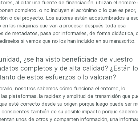
res, al citar una fuente de financiación, utilizan el nombre 
ponen completo, o no incluyen el acrónimo o lo que es peor,
ución o del proyecto. Los autores están acostumbrados a escr
o en las máquinas que van a procesar después toda esa
s de metadatos, pasa por informarles, de forma didáctica, d
dírselos si vemos que no los han incluido en su manuscrito.
nidad, ¿se ha visto beneficiada de vuestro
datos completos y de alta calidad? ¿Están l
 tanto de estos esfuerzos o lo valoran?
alorarlo, nosotros sabemos cómo funciona el entorno, lo
 las plataformas, la rapidez y amplitud de transmisión que p
 que esté correcto desde su origen porque luego puede ser m
mos conscientes también de su posible impacto porque sabemo
mentan unos de otros y comparten información, una informa