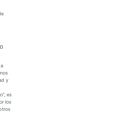
de
jo
 a
rnos
ad y
o”, es
r los
otros