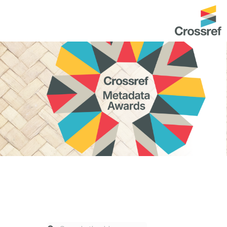
entation
About us
Overview
up as a member
Operations & sustainability
arch Nexus
Board & governance
principles and
Publications
Strategic agenda and
and maintain your
roadmap
Our truths
brary
Our people
Organisation chart