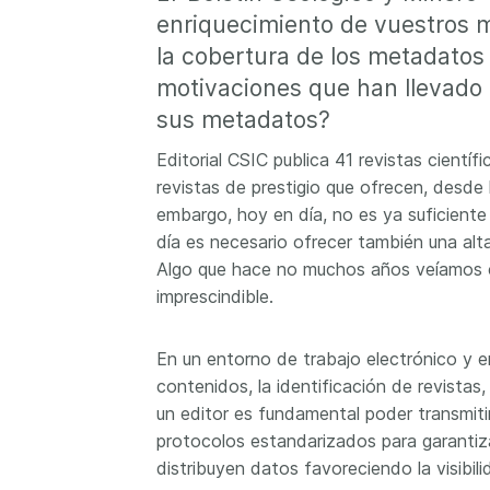
now on behalf of 25,0
enriquecimiento de vuestros m
...Find out more
members in 167 count
la cobertura de los metadatos 
Crossref has an infor
motivaciones que han llevado 
perspective on what 
decisions should ideall
sus metadatos?
Today we’re setting it 
Editorial CSIC publica 41 revistas científ
our’s first position pap
revistas de prestigio que ofrecen, desde
Persistent identifiers 
infrastructure policy: 
embargo, hoy en día, no es ya suficiente 
for a holistic approach
día es necesario ofrecer también una alt
read it online or
downl
Algo que hace no muchos años veíamos c
PDF
; it’s a 16-minute r
imprescindible.
En un entorno de trabajo electrónico y e
contenidos, la identificación de revistas
un editor es fundamental poder transmit
protocolos estandarizados para garantiz
distribuyen datos favoreciendo la visibili