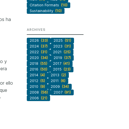
Citation Formats
(10)
Sustainability
(10)
nos ha
ARCHIVES
2026
(33)
2025
(51)
2024
(37)
2023
(31)
2022
(31)
2021
(25)
2020
(34)
2019
(37)
co y
2018
(55)
2017
(41)
 era
2016
(50)
2015
(23)
2014
(4)
2013
(2)
2012
(5)
2011
(6)
r ello
2010
(9)
2009
(34)
 que
2008
(56)
2007
(91)
o
2006
(21)