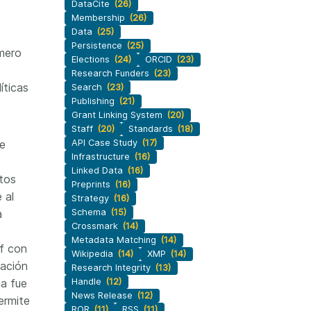
DataCite
(26)
Membership
(26)
Data
(25)
Persistence
(25)
mero
Elections
(24)
ORCID
(23)
Research Funders
(23)
íticas
Search
(23)
Publishing
(21)
Grant Linking System
(20)
Staff
(20)
Standards
(18)
se
API Case Study
(17)
Infrastructure
(16)
Linked Data
(16)
atos
Preprints
(16)
 al
Strategy
(16)
a
Schema
(15)
Crossmark
(14)
Metadata Matching
(14)
f con
Wikipedia
(14)
XMP
(14)
eación
Research Integrity
(13)
a fue
Handle
(12)
News Release
(12)
ermite
ROR
(11)
RSS
(11)