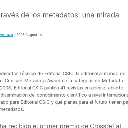
Crossmar
Similarity Check
Cited-by
 través de los metadatos: una mirada
Cited-by
Similarit
Crossmark
Metadata
Pedraza
– 2025 August 14
2026 July 09
2026 July 02
s need
Schema 5.5 now available:
Take par
rector Técnico de Editorial CSIC, la editorial al mando de
r first
adding CRediT, new
at Cross
 del Crossref Metadata Award en la categoría de Metadata
record types for blogs and
008, Editorial CSIC publica 41 revistas en acceso abierto
Through u
posters, and more
research (
 diseminación del conocimiento científico a nivel internaciona
ng written
take into 
 now, and
ado para Editorial CSIC y qué planes para el futuro tienen p
Research is rarely limited to a
membershi
de will
single contributor performing a
 metadatos.
can have 
cord for
single role. Behind every
understand
rs running
research output are people
 ha recibido el primer premio de Crossref al
metadata 
ructure—
contributing in various ways: