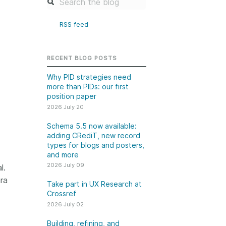
k
Jobs
RSS feed
y Check
 Retrieval
RECENT BLOG POSTS
Why PID strategies need
more than PIDs: our first
position paper
2026 July 20
2026 June 30
t in UX Research
Building, refining, and
Schema 5.5 now available:
adding CRediT, new record
ref
connecting: summary of
types for blogs and posters,
our May 2026 community
and more
ser experience
update
2026 July 09
UXR) initiatives that
l.
account our diverse
ara
Our 2026 Community Update
Take part in UX Research at
p and community, we
took place on 13 May. Two calls,
Crossref
a continuous, deeper
one for the eastern and one for
2026 July 02
ing of the role of
the western time zone,
in our members’
Building, refining, and
highlighted how our global