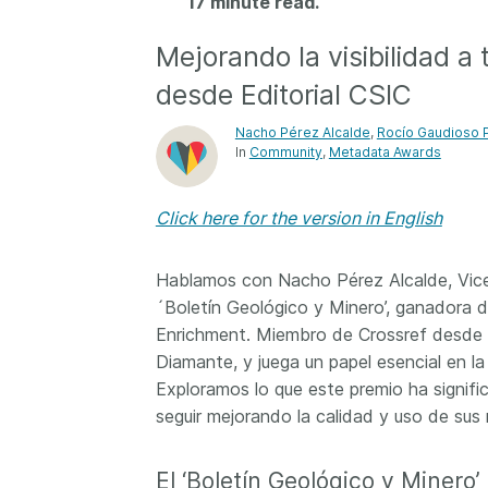
17 minute read.
Contact
Working groups
Mejorando la visibilidad a
Code of conduct
desde Editorial CSIC
Fees
Nacho Pérez Alcalde
,
Rocío Gaudioso 
API Learning Hub
In
Community
Metadata Awards
Click here for the version in English
2026 July 20
Latest blog posts
Why PID strategie
Hablamos con Nacho Pérez Alcalde, Vicedi
more than PIDs: ou
´Boletín Geológico y Minero’, ganadora
position paper
Enrichment. Miembro de Crossref desde 2
Diamante, y juega un papel esencial en la
PID strategies are bei
around the world right
Exploramos lo que este premio ha signific
the decisions being ma
seguir mejorando la calidad y uso de sus
shape the scholarly re
decades. After 25 yea
El ‘Boletín Geológico y Minero’
open scholarly infrast