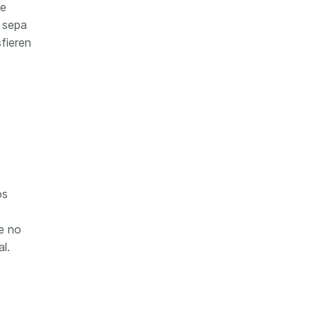
de
 sepa
fieren
os
e no
l.