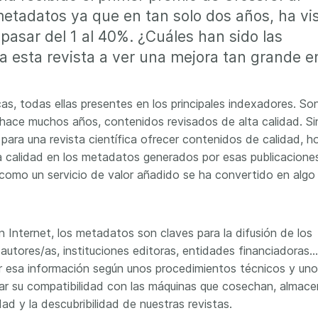
workflows,
00
etadatos ya que en tan solo dos años, ha vi
software development, data
...Find out more
...Find o
work conti
ries—
analyses, methodology design,
pasar del 1 al 40%. ¿Cuáles han sido las
community
med
and much more. Often, the same
a esta revista a ver una mejora tan grande e
is the key
those
person contributes in several of
will positi
y rest on.
these ways. Until now, Crossref
community 
out in
metadata could only capture
icas, todas ellas presentes en los principales indexadores. So
start toda
er:
part of that picture, but this is
our latest 
 hace muchos años, contenidos revisados de alta calidad. Si
in research
changing with Schema 5.5.
improve o
the need
para una revista científica ofrecer contenidos de calidad, h
sharing yo
. You can
a calidad en los metadatos generados por esas publicacione
page’s fe
oad the
omo un servicio de valor añadido se ha convertido en algo
ead.
n Internet, los metadatos son claves para la difusión de los
, autores/as, instituciones editoras, entidades financiadoras
ir esa información según unos procedimientos técnicos y un
ar su compatibilidad con las máquinas que cosechan, almac
dad y la descubribilidad de nuestras revistas.