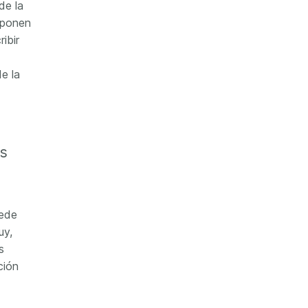
de la
 ponen
ibir
e la
os
uede
uy,
s
ción